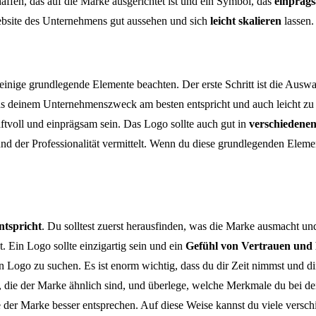
haffen, das auf die Marke ausgerichtet ist und ein Symbol, das
einpräg
ebsite des Unternehmens gut aussehen und sich
leicht skalieren
lassen.
 einige grundlegende Elemente beachten. Der erste Schritt ist die Aus
s deinem Unternehmenszweck am besten entspricht und auch leicht zu 
aftvoll und einprägsam sein. Das Logo sollte auch gut in
verschiedene
nd der Professionalität vermittelt. Wenn du diese grundlegenden Eleme
ntspricht
. Du solltest zuerst herausfinden, was die Marke ausmacht un
 Ein Logo sollte einzigartig sein und ein
Gefühl von Vertrauen und P
 dein Logo zu suchen. Es ist enorm wichtig, dass du dir Zeit nimmst und
n, die der Marke ähnlich sind, und überlege, welche Merkmale du bei 
 sie der Marke besser entsprechen. Auf diese Weise kannst du viele ver