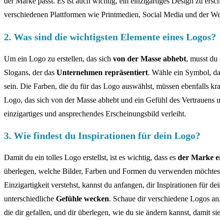
der Marke passt. Es ist auch wichtig, ein einzigartiges Design zu ersc
verschiedenen Plattformen wie Printmedien, Social Media und der W
2. Was sind die wichtigsten Elemente eines Logos?
Um ein Logo zu erstellen, das sich
von der Masse abhebt
, musst du
Slogans, der das
Unternehmen repräsentiert
. Wähle ein Symbol, da
sein. Die Farben, die du für das Logo auswählst, müssen ebenfalls kr
Logo, das sich von der Masse abhebt und ein Gefühl des Vertrauens u
einzigartiges und ansprechendes Erscheinungsbild verleiht.
3. Wie findest du Inspirationen für dein Logo?
Damit du ein tolles Logo erstellst, ist es wichtig, dass es
der Marke e
überlegen, welche Bilder, Farben und Formen du verwenden möchtest.
Einzigartigkeit verstehst, kannst du anfangen, dir Inspirationen für
unterschiedliche
Gefühle wecken
. Schaue dir verschiedene Logos a
die dir gefallen, und dir überlegen, wie du sie ändern kannst, damit